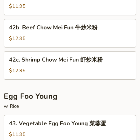
本
Chow
$11.95
楼
Mei
炒
Fun
42b.
米
42b. Beef Chow Mei Fun 牛炒米粉
菜
Beef
粉
炒
Chow
$12.95
米
Mei
粉
Fun
42c.
42c. Shrimp Chow Mei Fun 虾炒米粉
牛
Shrimp
炒
Chow
$12.95
米
Mei
粉
Fun
虾
Egg Foo Young
炒
w. Rice
米
粉
43.
43. Vegetable Egg Foo Young 菜蓉蛋
Vegetable
Egg
$11.95