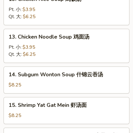
Chicken
蛋
Rice
Pt. 小:
$3.95
花
Soup
Qt. 大:
$6.25
汤
鸡
饭
13.
13. Chicken Noodle Soup 鸡面汤
汤
Chicken
Noodle
Pt. 小:
$3.95
Soup
Qt. 大:
$6.25
鸡
面
14.
14. Subgum Wonton Soup 什锦云吞汤
汤
Subgum
Wonton
$8.25
Soup
什
15.
15. Shrimp Yat Gat Mein 虾汤面
锦
Shrimp
云
Yat
$8.25
吞
Gat
汤
Mein
16.