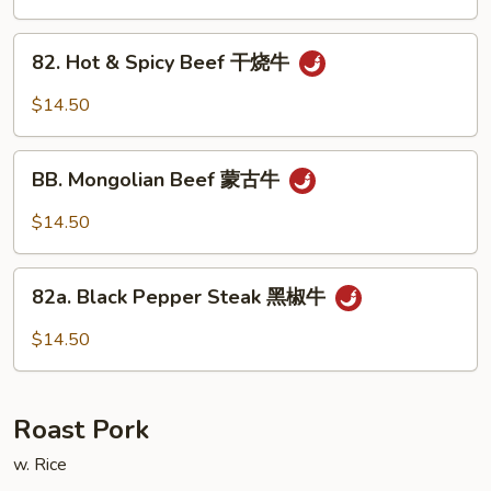
Style
四
82.
川
82. Hot & Spicy Beef 干烧牛
Hot
牛
&
$14.50
Spicy
Beef
BB.
干
BB. Mongolian Beef 蒙古牛
Mongolian
烧
Beef
$14.50
牛
蒙
古
82a.
牛
82a. Black Pepper Steak 黑椒牛
Black
Pepper
$14.50
Steak
黑
椒
Roast Pork
牛
w. Rice