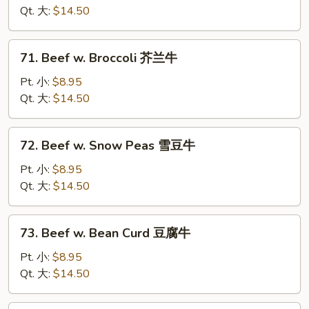
Chinese
Qt. 大:
$14.50
Vegetable
白
71.
71. Beef w. Broccoli 芥兰牛
菜
Beef
牛
w.
Pt. 小:
$8.95
Broccoli
Qt. 大:
$14.50
芥
兰
72.
72. Beef w. Snow Peas 雪豆牛
牛
Beef
w.
Pt. 小:
$8.95
Snow
Qt. 大:
$14.50
Peas
雪
73.
73. Beef w. Bean Curd 豆腐牛
豆
Beef
牛
w.
Pt. 小:
$8.95
Bean
Qt. 大:
$14.50
Curd
豆