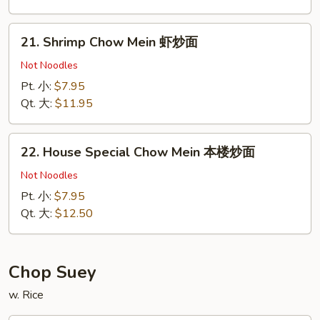
炒
面
21.
21. Shrimp Chow Mein 虾炒面
Shrimp
Chow
Not Noodles
Mein
Pt. 小:
$7.95
虾
Qt. 大:
$11.95
炒
面
22.
22. House Special Chow Mein 本楼炒面
House
Special
Not Noodles
Chow
Pt. 小:
$7.95
Mein
Qt. 大:
$12.50
本
楼
炒
Chop Suey
面
w. Rice