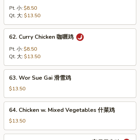
Chicken
鸡
w.
Pt. 小:
$8.50
Cashew
Qt. 大:
$13.50
Nuts
腰
62.
62. Curry Chicken 咖喱鸡
果
Curry
鸡
Chicken
Pt. 小:
$8.50
咖
Qt. 大:
$13.50
喱
鸡
63.
63. Wor Sue Gai 滑雪鸡
Wor
Sue
$13.50
Gai
滑
64.
64. Chicken w. Mixed Vegetables 什菜鸡
雪
Chicken
鸡
w.
$13.50
Mixed
Vegetables
65.