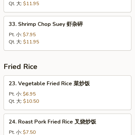
Suey
Qt. 大:
$11.95
牛
杂
33.
33. Shrimp Chop Suey 虾杂碎
碎
Shrimp
Chop
Pt. 小:
$7.95
Suey
Qt. 大:
$11.95
虾
杂
碎
Fried Rice
23.
23. Vegetable Fried Rice 菜炒饭
Vegetable
Fried
Pt. 小:
$6.95
Rice
Qt. 大:
$10.50
菜
炒
24.
24. Roast Pork Fried Rice 叉烧炒饭
饭
Roast
Pork
Pt. 小:
$7.50