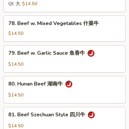
椒
咖
Qt. 大:
$14.50
牛
喱
牛
78.
78. Beef w. Mixed Vegetables 什菜牛
Beef
w.
$14.50
Mixed
Vegetables
79.
79. Beef w. Garlic Sauce 鱼香牛
什
Beef
菜
w.
$14.50
牛
Garlic
Sauce
80.
鱼
80. Hunan Beef 湖南牛
Hunan
香
Beef
$14.50
牛
湖
南
81.
牛
81. Beef Szechuan Style 四川牛
Beef
Szechuan
$14.50