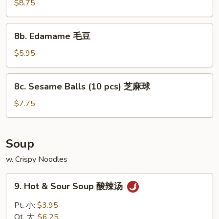
Teriyaki
$8.75
骨
(5)
鸡
8b.
8b. Edamame 毛豆
肉
Edamame
串
毛
$5.95
豆
8c.
8c. Sesame Balls (10 pcs) 芝麻球
Sesame
Balls
$7.75
(10
pcs)
芝
Soup
麻
w. Crispy Noodles
球
9.
9. Hot & Sour Soup 酸辣汤
Hot
&
Pt. 小:
$3.95
Sour
Qt. 大:
$6.25