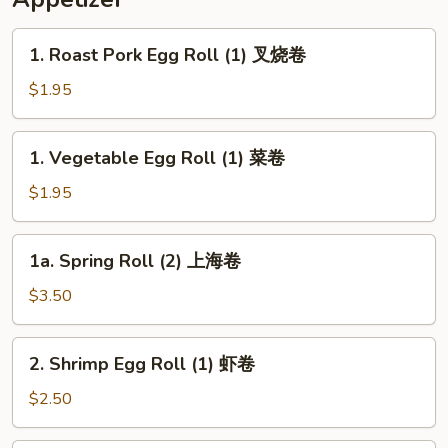
1.
1. Roast Pork Egg Roll (1) 叉烧卷
Roast
Pork
$1.95
Egg
Roll
1.
1. Vegetable Egg Roll (1) 菜卷
(1)
Vegetable
叉
Egg
$1.95
烧
Roll
卷
(1)
1a.
1a. Spring Roll (2) 上海卷
菜
Spring
卷
Roll
$3.50
(2)
上
2.
2. Shrimp Egg Roll (1) 虾卷
海
Shrimp
卷
Egg
$2.50
Roll
(1)