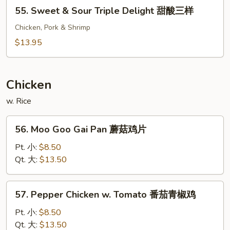
55.
55. Sweet & Sour Triple Delight 甜酸三样
甜
Sweet
酸
&
Chicken, Pork & Shrimp
虾
Sour
$13.95
Triple
Delight
甜
Chicken
酸
w. Rice
三
样
56.
56. Moo Goo Gai Pan 蘑菇鸡片
Moo
Goo
Pt. 小:
$8.50
Gai
Qt. 大:
$13.50
Pan
蘑
57.
57. Pepper Chicken w. Tomato 番茄青椒鸡
菇
Pepper
鸡
Chicken
Pt. 小:
$8.50
片
w.
Qt. 大:
$13.50