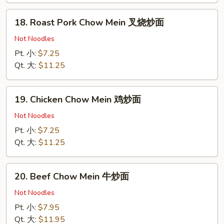
面
18.
18. Roast Pork Chow Mein 叉烧炒面
Roast
Pork
Not Noodles
Chow
Pt. 小:
$7.25
Mein
Qt. 大:
$11.25
叉
烧
19.
炒
19. Chicken Chow Mein 鸡炒面
Chicken
面
Chow
Not Noodles
Mein
Pt. 小:
$7.25
鸡
Qt. 大:
$11.25
炒
面
20.
20. Beef Chow Mein 牛炒面
Beef
Chow
Not Noodles
Mein
Pt. 小:
$7.95
牛
Qt. 大:
$11.95