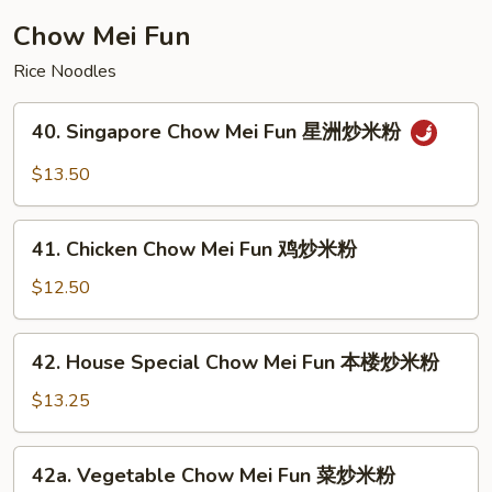
Chow Mei Fun
Rice Noodles
40.
40. Singapore Chow Mei Fun 星洲炒米粉
Singapore
Chow
$13.50
Mei
Fun
41.
星
41. Chicken Chow Mei Fun 鸡炒米粉
Chicken
洲
Chow
$12.50
炒
Mei
米
Fun
42.
粉
42. House Special Chow Mei Fun 本楼炒米粉
鸡
House
炒
Special
$13.25
米
Chow
粉
Mei
42a.
42a. Vegetable Chow Mei Fun 菜炒米粉
Fun
Vegetable