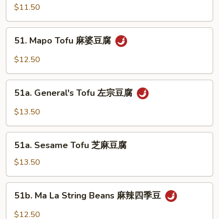
w.
$11.50
Garlic
Sauce
51.
鱼
51. Mapo Tofu 麻婆豆腐
Mapo
香
Tofu
$12.50
芥
麻
兰
婆
51a.
豆
51a. General's Tofu 左宗豆腐
General's
腐
Tofu
$13.50
左
宗
51a.
豆
51a. Sesame Tofu 芝麻豆腐
Sesame
腐
Tofu
$13.50
芝
麻
51b.
51b. Ma La String Beans 麻辣四季豆
豆
Ma
腐
La
$12.50