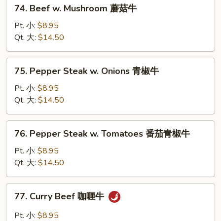
74.
74. Beef w. Mushroom 蘑菇牛
腐
Beef
牛
w.
Pt. 小:
$8.95
Mushroom
Qt. 大:
$14.50
蘑
菇
75.
75. Pepper Steak w. Onions 青椒牛
牛
Pepper
Steak
Pt. 小:
$8.95
w.
Qt. 大:
$14.50
Onions
青
76.
76. Pepper Steak w. Tomatoes 番茄青椒牛
椒
Pepper
牛
Steak
Pt. 小:
$8.95
w.
Qt. 大:
$14.50
Tomatoes
番
77.
77. Curry Beef 咖喱牛
茄
Curry
青
Beef
Pt. 小:
$8.95