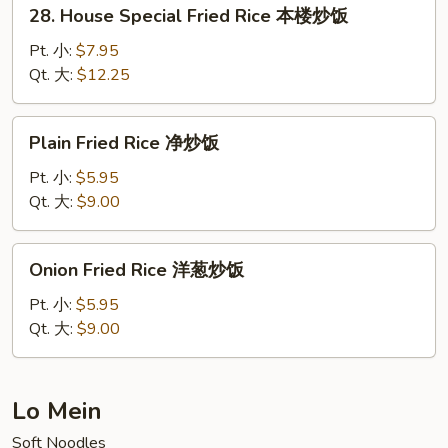
28.
28. House Special Fried Rice 本楼炒饭
饭
House
Special
Pt. 小:
$7.95
Fried
Qt. 大:
$12.25
Rice
本
Plain
Plain Fried Rice 净炒饭
楼
Fried
炒
Rice
Pt. 小:
$5.95
饭
净
Qt. 大:
$9.00
炒
饭
Onion
Onion Fried Rice 洋葱炒饭
Fried
Rice
Pt. 小:
$5.95
洋
Qt. 大:
$9.00
葱
炒
饭
Lo Mein
Soft Noodles