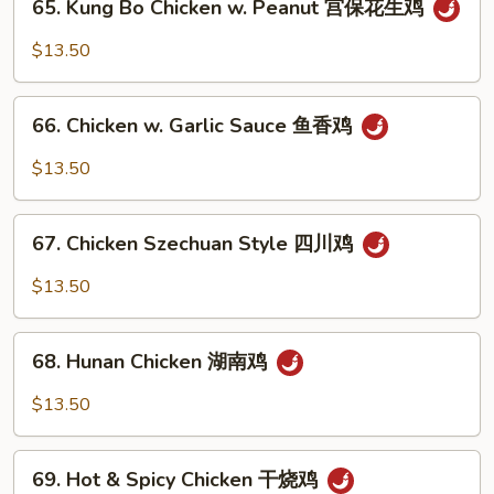
65. Kung Bo Chicken w. Peanut 宫保花生鸡
什
Kung
菜
Bo
$13.50
鸡
Chicken
w.
66.
Peanut
66. Chicken w. Garlic Sauce 鱼香鸡
Chicken
宫
w.
$13.50
保
Garlic
花
Sauce
67.
生
鱼
67. Chicken Szechuan Style 四川鸡
Chicken
鸡
香
Szechuan
$13.50
鸡
Style
四
68.
川
68. Hunan Chicken 湖南鸡
Hunan
鸡
Chicken
$13.50
湖
南
69.
鸡
69. Hot & Spicy Chicken 干烧鸡
Hot