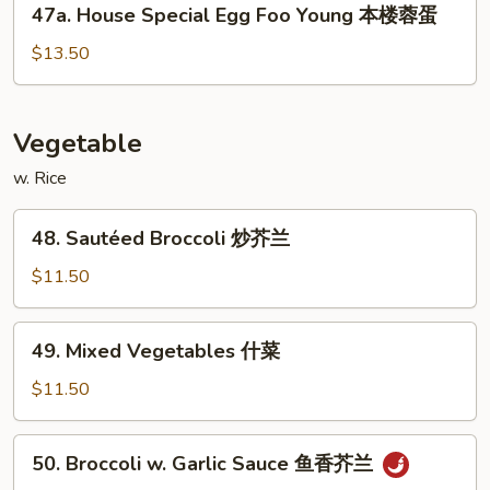
47a. House Special Egg Foo Young 本楼蓉蛋
虾
House
蓉
Special
$13.50
蛋
Egg
Foo
Young
Vegetable
本
w. Rice
楼
蓉
48.
蛋
48. Sautéed Broccoli 炒芥兰
Sautéed
Broccoli
$11.50
炒
芥
49.
49. Mixed Vegetables 什菜
兰
Mixed
Vegetables
$11.50
什
菜
50.
50. Broccoli w. Garlic Sauce 鱼香芥兰
Broccoli