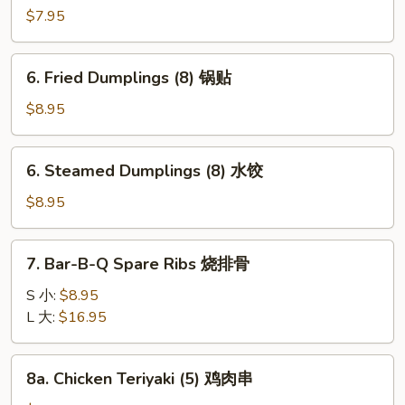
Rangoon
$7.95
(8)
蟹
6.
6. Fried Dumplings (8) 锅贴
角
Fried
Dumplings
$8.95
(8)
锅
6.
6. Steamed Dumplings (8) 水饺
贴
Steamed
Dumplings
$8.95
(8)
水
7.
7. Bar-B-Q Spare Ribs 烧排骨
饺
Bar-
B-
S 小:
$8.95
Q
L 大:
$16.95
Spare
Ribs
8a.
8a. Chicken Teriyaki (5) 鸡肉串
烧
Chicken
排