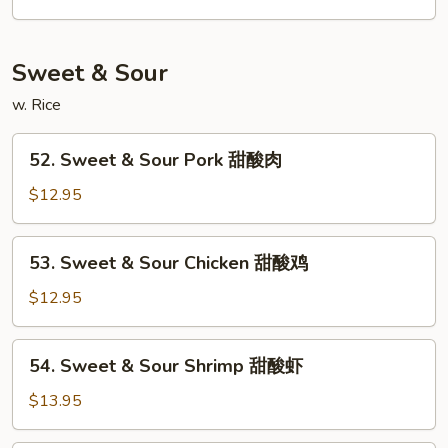
String
Beans
麻
Sweet & Sour
辣
四
w. Rice
季
52.
豆
52. Sweet & Sour Pork 甜酸肉
Sweet
&
$12.95
Sour
Pork
53.
53. Sweet & Sour Chicken 甜酸鸡
甜
Sweet
酸
&
$12.95
肉
Sour
Chicken
54.
54. Sweet & Sour Shrimp 甜酸虾
甜
Sweet
酸
&
$13.95
鸡
Sour
Shrimp