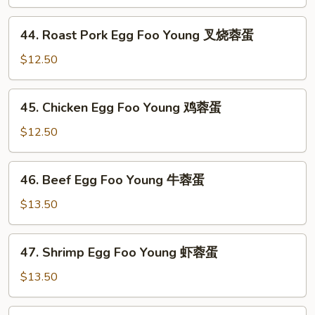
Foo
Young
44.
44. Roast Pork Egg Foo Young 叉烧蓉蛋
菜
Roast
蓉
Pork
$12.50
蛋
Egg
Foo
45.
45. Chicken Egg Foo Young 鸡蓉蛋
Young
Chicken
叉
Egg
$12.50
烧
Foo
蓉
Young
46.
蛋
46. Beef Egg Foo Young 牛蓉蛋
鸡
Beef
蓉
Egg
$13.50
蛋
Foo
Young
47.
47. Shrimp Egg Foo Young 虾蓉蛋
牛
Shrimp
蓉
Egg
$13.50
蛋
Foo
Young
47a.