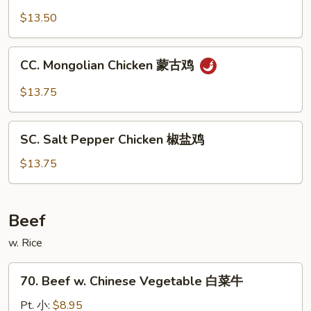
&
$13.50
Spicy
Chicken
CC.
干
CC. Mongolian Chicken 蒙古鸡
Mongolian
烧
Chicken
$13.75
鸡
蒙
古
SC.
鸡
SC. Salt Pepper Chicken 椒盐鸡
Salt
Pepper
$13.75
Chicken
椒
盐
Beef
鸡
w. Rice
70.
70. Beef w. Chinese Vegetable 白菜牛
Beef
w.
Pt. 小:
$8.95