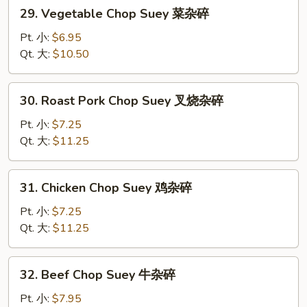
29.
29. Vegetable Chop Suey 菜杂碎
Vegetable
Chop
Pt. 小:
$6.95
Suey
Qt. 大:
$10.50
菜
杂
30.
30. Roast Pork Chop Suey 叉烧杂碎
碎
Roast
Pork
Pt. 小:
$7.25
Chop
Qt. 大:
$11.25
Suey
叉
31.
31. Chicken Chop Suey 鸡杂碎
烧
Chicken
杂
Chop
Pt. 小:
$7.25
碎
Suey
Qt. 大:
$11.25
鸡
杂
32.
32. Beef Chop Suey 牛杂碎
碎
Beef
Chop
Pt. 小:
$7.95