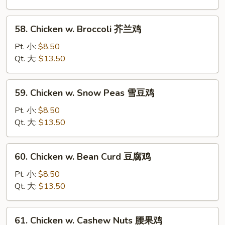
Tomato
番
58.
58. Chicken w. Broccoli 芥兰鸡
茄
Chicken
青
w.
Pt. 小:
$8.50
椒
Broccoli
Qt. 大:
$13.50
鸡
芥
兰
59.
59. Chicken w. Snow Peas 雪豆鸡
鸡
Chicken
w.
Pt. 小:
$8.50
Snow
Qt. 大:
$13.50
Peas
雪
60.
60. Chicken w. Bean Curd 豆腐鸡
豆
Chicken
鸡
w.
Pt. 小:
$8.50
Bean
Qt. 大:
$13.50
Curd
豆
61.
61. Chicken w. Cashew Nuts 腰果鸡
腐