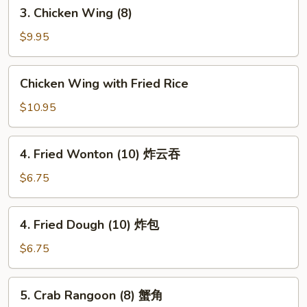
3.
3. Chicken Wing (8)
虾
Chicken
卷
Wing
$9.95
(8)
Chicken
Chicken Wing with Fried Rice
Wing
with
$10.95
Fried
Rice
4.
4. Fried Wonton (10) 炸云吞
Fried
Wonton
$6.75
(10)
炸
4.
4. Fried Dough (10) 炸包
云
Fried
吞
Dough
$6.75
(10)
炸
5.
5. Crab Rangoon (8) 蟹角
包
Crab