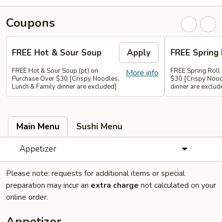
Coupons
FREE Hot & Sour Soup
Apply
FREE Spring 
FREE Hot & Sour Soup (pt) on
FREE Spring Roll
More info
Purchase Over $30 [Crispy Noodles,
$30 [Crispy Nood
Lunch & Family dinner are excluded]
dinner are exclud
Main Menu
Sushi Menu
Appetizer
Please note: requests for additional items or special
preparation may incur an
extra charge
not calculated on your
online order.
Appetizer