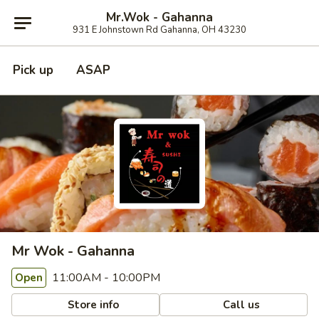
Mr.Wok - Gahanna
931 E Johnstown Rd Gahanna, OH 43230
Pick up
ASAP
Mr Wok - Gahanna
11:00AM - 10:00PM
Open
Store info
Call us