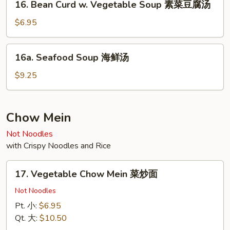
16. Bean Curd w. Vegetable Soup 素菜豆腐汤
虾
Bean
汤
Curd
$6.95
面
w.
Vegetable
16a.
16a. Seafood Soup 海鲜汤
Soup
Seafood
素
Soup
$9.25
菜
海
豆
鲜
腐
汤
Chow Mein
汤
Not Noodles
with Crispy Noodles and Rice
17.
17. Vegetable Chow Mein 菜炒面
Vegetable
Chow
Not Noodles
Mein
Pt. 小:
$6.95
菜
Qt. 大:
$10.50
炒