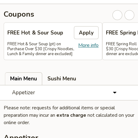
Coupons
FREE Hot & Sour Soup
Apply
FREE Spring 
FREE Hot & Sour Soup (pt) on
FREE Spring Roll
More info
Purchase Over $30 [Crispy Noodles,
$30 [Crispy Nood
Lunch & Family dinner are excluded]
dinner are exclud
Main Menu
Sushi Menu
Appetizer
Please note: requests for additional items or special
preparation may incur an
extra charge
not calculated on your
online order.
Appetizer