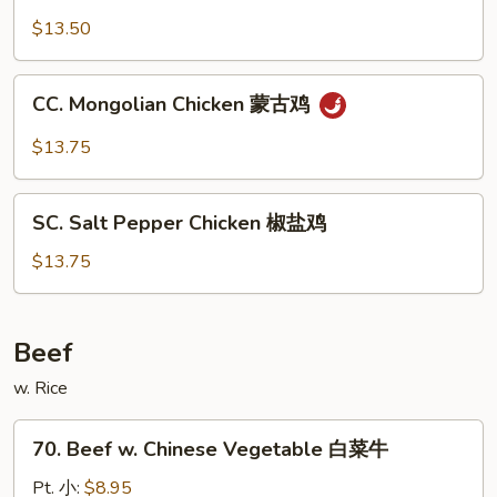
&
$13.50
Spicy
Chicken
CC.
干
CC. Mongolian Chicken 蒙古鸡
Mongolian
烧
Chicken
$13.75
鸡
蒙
古
SC.
鸡
SC. Salt Pepper Chicken 椒盐鸡
Salt
Pepper
$13.75
Chicken
椒
盐
Beef
鸡
w. Rice
70.
70. Beef w. Chinese Vegetable 白菜牛
Beef
w.
Pt. 小:
$8.95