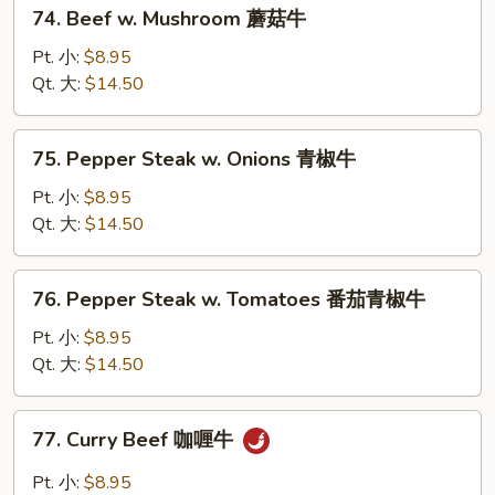
74.
74. Beef w. Mushroom 蘑菇牛
腐
Beef
牛
w.
Pt. 小:
$8.95
Mushroom
Qt. 大:
$14.50
蘑
菇
75.
75. Pepper Steak w. Onions 青椒牛
牛
Pepper
Steak
Pt. 小:
$8.95
w.
Qt. 大:
$14.50
Onions
青
76.
76. Pepper Steak w. Tomatoes 番茄青椒牛
椒
Pepper
牛
Steak
Pt. 小:
$8.95
w.
Qt. 大:
$14.50
Tomatoes
番
77.
77. Curry Beef 咖喱牛
茄
Curry
青
Beef
Pt. 小:
$8.95