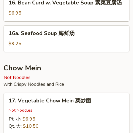
16. Bean Curd w. Vegetable Soup 素菜豆腐汤
虾
Bean
汤
Curd
$6.95
面
w.
Vegetable
16a.
16a. Seafood Soup 海鲜汤
Soup
Seafood
素
Soup
$9.25
菜
海
豆
鲜
腐
汤
Chow Mein
汤
Not Noodles
with Crispy Noodles and Rice
17.
17. Vegetable Chow Mein 菜炒面
Vegetable
Chow
Not Noodles
Mein
Pt. 小:
$6.95
菜
Qt. 大:
$10.50
炒