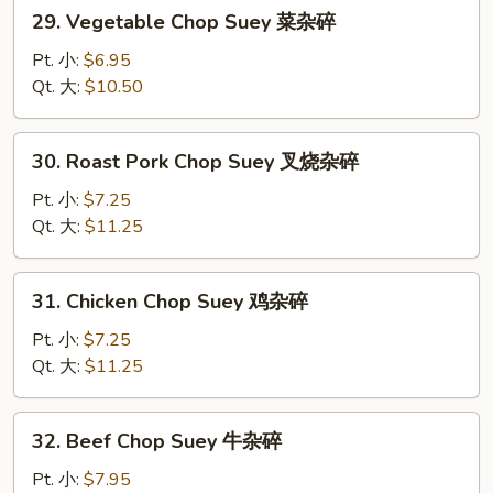
29.
29. Vegetable Chop Suey 菜杂碎
Vegetable
Chop
Pt. 小:
$6.95
Suey
Qt. 大:
$10.50
菜
杂
30.
30. Roast Pork Chop Suey 叉烧杂碎
碎
Roast
Pork
Pt. 小:
$7.25
Chop
Qt. 大:
$11.25
Suey
叉
31.
31. Chicken Chop Suey 鸡杂碎
烧
Chicken
杂
Chop
Pt. 小:
$7.25
碎
Suey
Qt. 大:
$11.25
鸡
杂
32.
32. Beef Chop Suey 牛杂碎
碎
Beef
Chop
Pt. 小:
$7.95