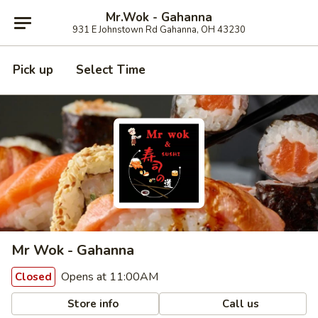
Mr.Wok - Gahanna
931 E Johnstown Rd Gahanna, OH 43230
Pick up
Select Time
Mr Wok - Gahanna
Opens at 11:00AM
Closed
Store info
Call us