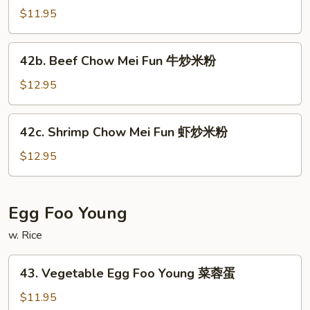
本
Chow
$11.95
楼
Mei
炒
Fun
42b.
米
42b. Beef Chow Mei Fun 牛炒米粉
菜
Beef
粉
炒
Chow
$12.95
米
Mei
粉
Fun
42c.
42c. Shrimp Chow Mei Fun 虾炒米粉
牛
Shrimp
炒
Chow
$12.95
米
Mei
粉
Fun
虾
Egg Foo Young
炒
w. Rice
米
粉
43.
43. Vegetable Egg Foo Young 菜蓉蛋
Vegetable
Egg
$11.95