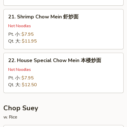
炒
面
21.
21. Shrimp Chow Mein 虾炒面
Shrimp
Chow
Not Noodles
Mein
Pt. 小:
$7.95
虾
Qt. 大:
$11.95
炒
面
22.
22. House Special Chow Mein 本楼炒面
House
Special
Not Noodles
Chow
Pt. 小:
$7.95
Mein
Qt. 大:
$12.50
本
楼
炒
Chop Suey
面
w. Rice