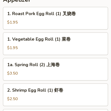
1.
1. Roast Pork Egg Roll (1) 叉烧卷
Roast
Pork
$1.95
Egg
Roll
1.
1. Vegetable Egg Roll (1) 菜卷
(1)
Vegetable
叉
Egg
$1.95
烧
Roll
卷
(1)
1a.
1a. Spring Roll (2) 上海卷
菜
Spring
卷
Roll
$3.50
(2)
上
2.
2. Shrimp Egg Roll (1) 虾卷
海
Shrimp
卷
Egg
$2.50
Roll
(1)