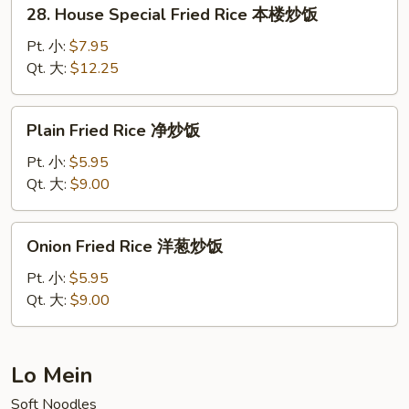
28.
28. House Special Fried Rice 本楼炒饭
饭
House
Special
Pt. 小:
$7.95
Fried
Qt. 大:
$12.25
Rice
本
Plain
Plain Fried Rice 净炒饭
楼
Fried
炒
Rice
Pt. 小:
$5.95
饭
净
Qt. 大:
$9.00
炒
饭
Onion
Onion Fried Rice 洋葱炒饭
Fried
Rice
Pt. 小:
$5.95
洋
Qt. 大:
$9.00
葱
炒
饭
Lo Mein
Soft Noodles