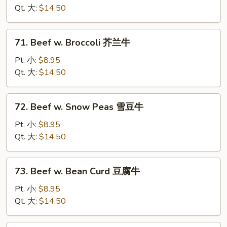
Chinese
Qt. 大:
$14.50
Vegetable
白
71.
71. Beef w. Broccoli 芥兰牛
菜
Beef
牛
w.
Pt. 小:
$8.95
Broccoli
Qt. 大:
$14.50
芥
兰
72.
72. Beef w. Snow Peas 雪豆牛
牛
Beef
w.
Pt. 小:
$8.95
Snow
Qt. 大:
$14.50
Peas
雪
73.
73. Beef w. Bean Curd 豆腐牛
豆
Beef
牛
w.
Pt. 小:
$8.95
Bean
Qt. 大:
$14.50
Curd
豆