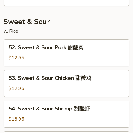
String
Beans
麻
Sweet & Sour
辣
四
w. Rice
季
52.
豆
52. Sweet & Sour Pork 甜酸肉
Sweet
&
$12.95
Sour
Pork
53.
53. Sweet & Sour Chicken 甜酸鸡
甜
Sweet
酸
&
$12.95
肉
Sour
Chicken
54.
54. Sweet & Sour Shrimp 甜酸虾
甜
Sweet
酸
&
$13.95
鸡
Sour
Shrimp