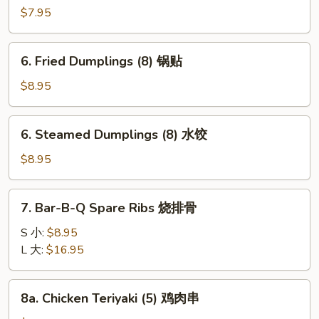
Rangoon
$7.95
(8)
蟹
6.
6. Fried Dumplings (8) 锅贴
角
Fried
Dumplings
$8.95
(8)
锅
6.
6. Steamed Dumplings (8) 水饺
贴
Steamed
Dumplings
$8.95
(8)
水
7.
7. Bar-B-Q Spare Ribs 烧排骨
饺
Bar-
B-
S 小:
$8.95
Q
L 大:
$16.95
Spare
Ribs
8a.
8a. Chicken Teriyaki (5) 鸡肉串
烧
Chicken
排