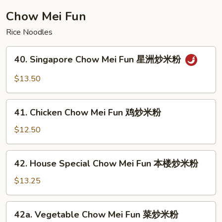
Chow Mei Fun
Rice Noodles
40.
40. Singapore Chow Mei Fun 星洲炒米粉
Singapore
Chow
$13.50
Mei
Fun
41.
星
41. Chicken Chow Mei Fun 鸡炒米粉
Chicken
洲
Chow
$12.50
炒
Mei
米
Fun
42.
粉
42. House Special Chow Mei Fun 本楼炒米粉
鸡
House
炒
Special
$13.25
米
Chow
粉
Mei
42a.
42a. Vegetable Chow Mei Fun 菜炒米粉
Fun
Vegetable