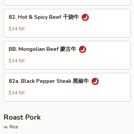
Style
四
82.
川
82. Hot & Spicy Beef 干烧牛
Hot
牛
&
$14.50
Spicy
Beef
BB.
干
BB. Mongolian Beef 蒙古牛
Mongolian
烧
Beef
$14.50
牛
蒙
古
82a.
牛
82a. Black Pepper Steak 黑椒牛
Black
Pepper
$14.50
Steak
黑
椒
Roast Pork
牛
w. Rice