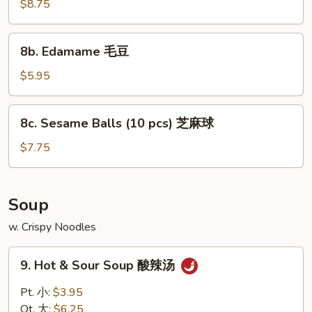
Teriyaki
$8.75
骨
(5)
鸡
8b.
8b. Edamame 毛豆
肉
Edamame
串
毛
$5.95
豆
8c.
8c. Sesame Balls (10 pcs) 芝麻球
Sesame
Balls
$7.75
(10
pcs)
芝
Soup
麻
w. Crispy Noodles
球
9.
9. Hot & Sour Soup 酸辣汤
Hot
&
Pt. 小:
$3.95
Sour
Qt. 大:
$6.25