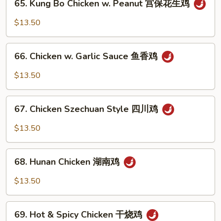
65. Kung Bo Chicken w. Peanut 宫保花生鸡
什
Kung
菜
Bo
$13.50
鸡
Chicken
w.
66.
Peanut
66. Chicken w. Garlic Sauce 鱼香鸡
Chicken
宫
w.
$13.50
保
Garlic
花
Sauce
67.
生
鱼
67. Chicken Szechuan Style 四川鸡
Chicken
鸡
香
Szechuan
$13.50
鸡
Style
四
68.
川
68. Hunan Chicken 湖南鸡
Hunan
鸡
Chicken
$13.50
湖
南
69.
鸡
69. Hot & Spicy Chicken 干烧鸡
Hot