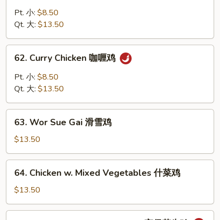
Chicken
鸡
w.
Pt. 小:
$8.50
Cashew
Qt. 大:
$13.50
Nuts
腰
62.
62. Curry Chicken 咖喱鸡
果
Curry
鸡
Chicken
Pt. 小:
$8.50
咖
Qt. 大:
$13.50
喱
鸡
63.
63. Wor Sue Gai 滑雪鸡
Wor
Sue
$13.50
Gai
滑
64.
64. Chicken w. Mixed Vegetables 什菜鸡
雪
Chicken
鸡
w.
$13.50
Mixed
Vegetables
65.