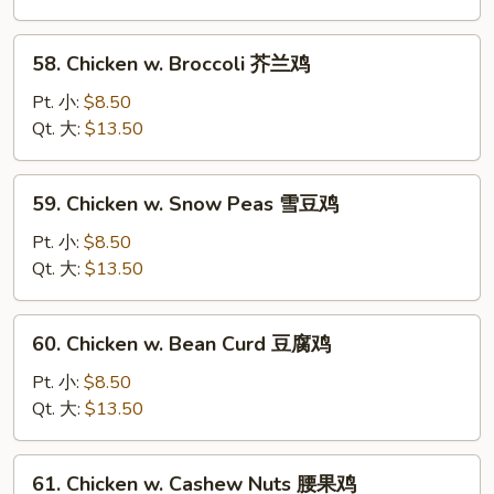
Tomato
番
58.
58. Chicken w. Broccoli 芥兰鸡
茄
Chicken
青
w.
Pt. 小:
$8.50
椒
Broccoli
Qt. 大:
$13.50
鸡
芥
兰
59.
59. Chicken w. Snow Peas 雪豆鸡
鸡
Chicken
w.
Pt. 小:
$8.50
Snow
Qt. 大:
$13.50
Peas
雪
60.
60. Chicken w. Bean Curd 豆腐鸡
豆
Chicken
鸡
w.
Pt. 小:
$8.50
Bean
Qt. 大:
$13.50
Curd
豆
61.
61. Chicken w. Cashew Nuts 腰果鸡
腐