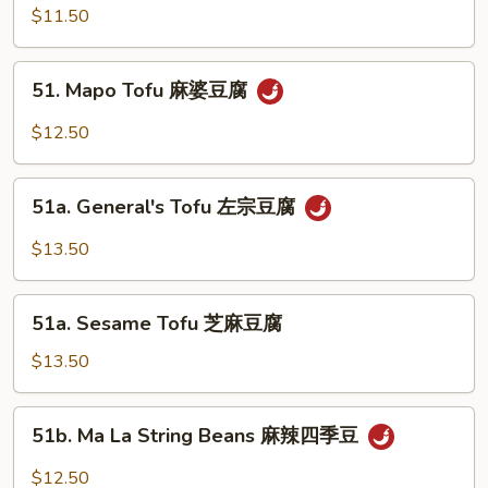
w.
$11.50
Garlic
Sauce
51.
鱼
51. Mapo Tofu 麻婆豆腐
Mapo
香
Tofu
$12.50
芥
麻
兰
婆
51a.
豆
51a. General's Tofu 左宗豆腐
General's
腐
Tofu
$13.50
左
宗
51a.
豆
51a. Sesame Tofu 芝麻豆腐
Sesame
腐
Tofu
$13.50
芝
麻
51b.
51b. Ma La String Beans 麻辣四季豆
豆
Ma
腐
La
$12.50