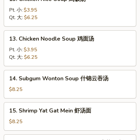
Chicken
蛋
Rice
Pt. 小:
$3.95
花
Soup
Qt. 大:
$6.25
汤
鸡
饭
13.
13. Chicken Noodle Soup 鸡面汤
汤
Chicken
Noodle
Pt. 小:
$3.95
Soup
Qt. 大:
$6.25
鸡
面
14.
14. Subgum Wonton Soup 什锦云吞汤
汤
Subgum
Wonton
$8.25
Soup
什
15.
15. Shrimp Yat Gat Mein 虾汤面
锦
Shrimp
云
Yat
$8.25
吞
Gat
汤
Mein
16.