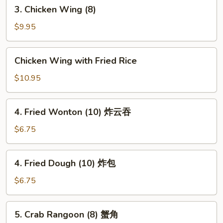
3.
3. Chicken Wing (8)
虾
Chicken
卷
Wing
$9.95
(8)
Chicken
Chicken Wing with Fried Rice
Wing
with
$10.95
Fried
Rice
4.
4. Fried Wonton (10) 炸云吞
Fried
Wonton
$6.75
(10)
炸
4.
4. Fried Dough (10) 炸包
云
Fried
吞
Dough
$6.75
(10)
炸
5.
5. Crab Rangoon (8) 蟹角
包
Crab