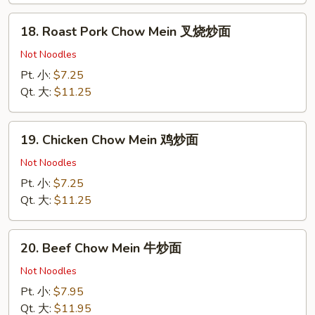
面
18.
18. Roast Pork Chow Mein 叉烧炒面
Roast
Pork
Not Noodles
Chow
Pt. 小:
$7.25
Mein
Qt. 大:
$11.25
叉
烧
19.
炒
19. Chicken Chow Mein 鸡炒面
Chicken
面
Chow
Not Noodles
Mein
Pt. 小:
$7.25
鸡
Qt. 大:
$11.25
炒
面
20.
20. Beef Chow Mein 牛炒面
Beef
Chow
Not Noodles
Mein
Pt. 小:
$7.95
牛
Qt. 大:
$11.95