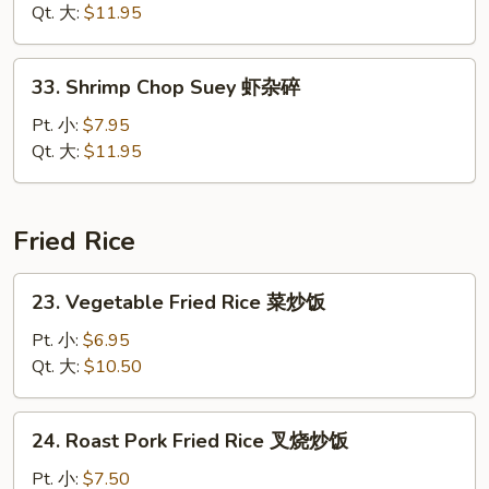
Suey
Qt. 大:
$11.95
牛
杂
33.
33. Shrimp Chop Suey 虾杂碎
碎
Shrimp
Chop
Pt. 小:
$7.95
Suey
Qt. 大:
$11.95
虾
杂
碎
Fried Rice
23.
23. Vegetable Fried Rice 菜炒饭
Vegetable
Fried
Pt. 小:
$6.95
Rice
Qt. 大:
$10.50
菜
炒
24.
24. Roast Pork Fried Rice 叉烧炒饭
饭
Roast
Pork
Pt. 小:
$7.50