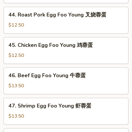
Foo
Young
44.
44. Roast Pork Egg Foo Young 叉烧蓉蛋
菜
Roast
蓉
Pork
$12.50
蛋
Egg
Foo
45.
45. Chicken Egg Foo Young 鸡蓉蛋
Young
Chicken
叉
Egg
$12.50
烧
Foo
蓉
Young
46.
蛋
46. Beef Egg Foo Young 牛蓉蛋
鸡
Beef
蓉
Egg
$13.50
蛋
Foo
Young
47.
47. Shrimp Egg Foo Young 虾蓉蛋
牛
Shrimp
蓉
Egg
$13.50
蛋
Foo
Young
47a.