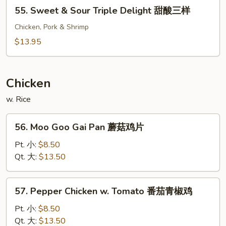
55.
55. Sweet & Sour Triple Delight 甜酸三样
甜
Sweet
酸
&
Chicken, Pork & Shrimp
虾
Sour
$13.95
Triple
Delight
甜
Chicken
酸
w. Rice
三
样
56.
56. Moo Goo Gai Pan 蘑菇鸡片
Moo
Goo
Pt. 小:
$8.50
Gai
Qt. 大:
$13.50
Pan
蘑
57.
57. Pepper Chicken w. Tomato 番茄青椒鸡
菇
Pepper
鸡
Chicken
Pt. 小:
$8.50
片
w.
Qt. 大:
$13.50