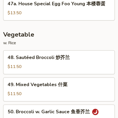
47a. House Special Egg Foo Young 本楼蓉蛋
虾
House
蓉
Special
$13.50
蛋
Egg
Foo
Young
Vegetable
本
w. Rice
楼
蓉
48.
蛋
48. Sautéed Broccoli 炒芥兰
Sautéed
Broccoli
$11.50
炒
芥
49.
49. Mixed Vegetables 什菜
兰
Mixed
Vegetables
$11.50
什
菜
50.
50. Broccoli w. Garlic Sauce 鱼香芥兰
Broccoli