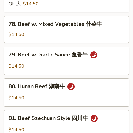
椒
咖
Qt. 大:
$14.50
牛
喱
牛
78.
78. Beef w. Mixed Vegetables 什菜牛
Beef
w.
$14.50
Mixed
Vegetables
79.
79. Beef w. Garlic Sauce 鱼香牛
什
Beef
菜
w.
$14.50
牛
Garlic
Sauce
80.
鱼
80. Hunan Beef 湖南牛
Hunan
香
Beef
$14.50
牛
湖
南
81.
牛
81. Beef Szechuan Style 四川牛
Beef
Szechuan
$14.50